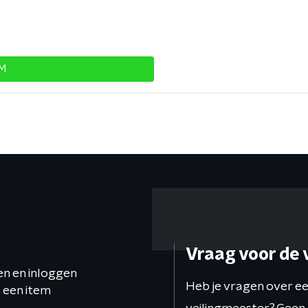
EM
Vraag voor de 
en en inloggen
Heb je vragen over ee
 een item
veilingmeester? Geen