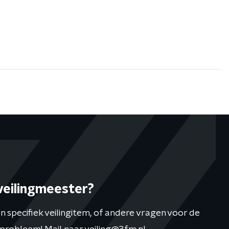
veilingmeester?
n specifiek veilingitem, of andere vragen voor de
 probleem! Mail naar
veiling@3fm.nl
.